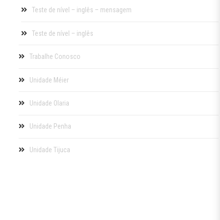
Teste de nível – inglês – mensagem
Teste de nível – inglês
Trabalhe Conosco
Unidade Méier
Unidade Olaria
Unidade Penha
Unidade Tijuca