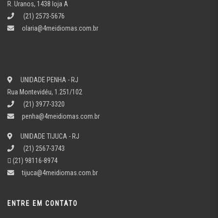
R. Uranos, 1438 loja A
(21) 2573-5676
olaria@4meidiomas.com.br
UNIDADE PENHA - RJ
Rua Montevidéu, 1.251/102
(21) 3977-3320
penha@4meidiomas.com.br
UNIDADE TIJUCA - RJ
(21) 2567-3743
(21) 98116-8974
tijuca@4meidiomas.com.br
ENTRE EM CONTATO