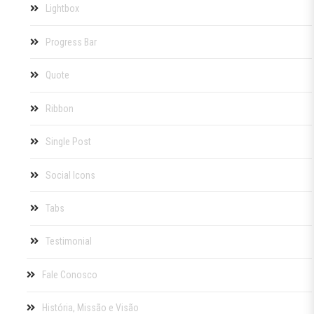
Lightbox
Progress Bar
Quote
Ribbon
Single Post
Social Icons
Tabs
Testimonial
Fale Conosco
História, Missão e Visão