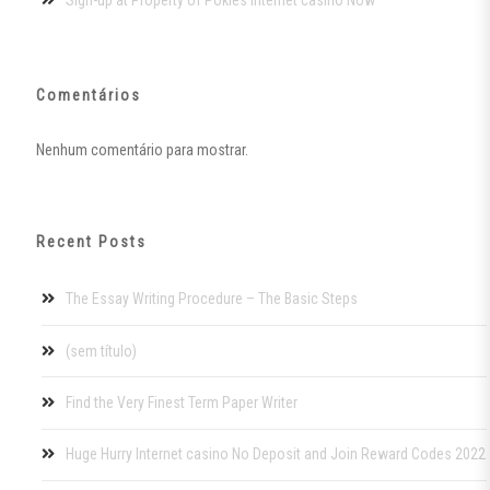
Sign-up at Property of Pokies Internet casino Now
Comentários
Nenhum comentário para mostrar.
Recent Posts
The Essay Writing Procedure – The Basic Steps
(sem título)
Find the Very Finest Term Paper Writer
Huge Hurry Internet casino No Deposit and Join Reward Codes 2022