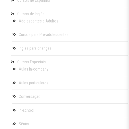
Cursos de Espanhol
Cursos de Inglês
Adolescentes e Adultos
Cursos para Pré-adolescentes
Inglês para crianças
Cursos Especiais
Aulas in-company
Aulas particulares
Conversação
In-school
Sênior