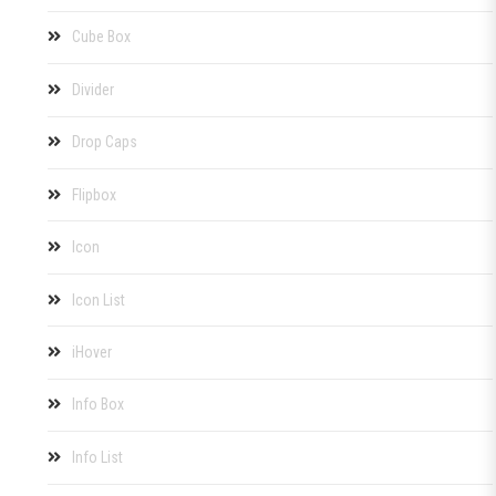
Cube Box
Divider
Drop Caps
Flipbox
Icon
Icon List
iHover
Info Box
Info List