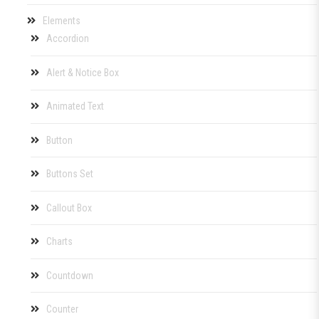
Elements
Accordion
Alert & Notice Box
Animated Text
Button
Buttons Set
Callout Box
Charts
Countdown
Counter