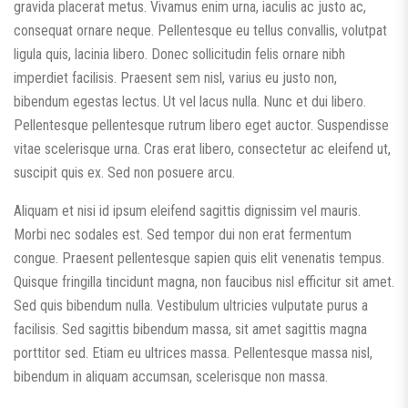
gravida placerat metus. Vivamus enim urna, iaculis ac justo ac,
consequat ornare neque. Pellentesque eu tellus convallis, volutpat
ligula quis, lacinia libero. Donec sollicitudin felis ornare nibh
imperdiet facilisis. Praesent sem nisl, varius eu justo non,
bibendum egestas lectus. Ut vel lacus nulla. Nunc et dui libero.
Pellentesque pellentesque rutrum libero eget auctor. Suspendisse
vitae scelerisque urna. Cras erat libero, consectetur ac eleifend ut,
suscipit quis ex. Sed non posuere arcu.
Aliquam et nisi id ipsum eleifend sagittis dignissim vel mauris.
Morbi nec sodales est. Sed tempor dui non erat fermentum
congue. Praesent pellentesque sapien quis elit venenatis tempus.
Quisque fringilla tincidunt magna, non faucibus nisl efficitur sit amet.
Sed quis bibendum nulla. Vestibulum ultricies vulputate purus a
facilisis. Sed sagittis bibendum massa, sit amet sagittis magna
porttitor sed. Etiam eu ultrices massa. Pellentesque massa nisl,
bibendum in aliquam accumsan, scelerisque non massa.