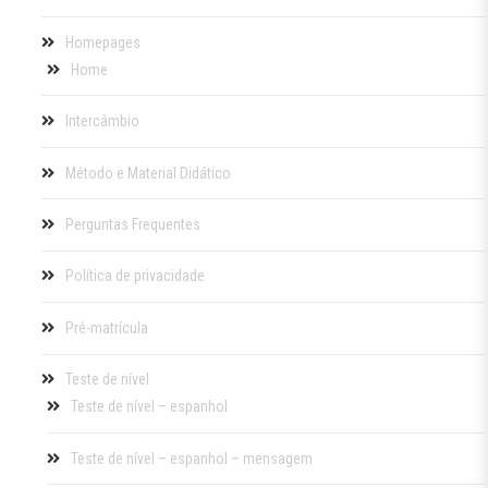
Homepages
Home
Intercâmbio
Método e Material Didático
Perguntas Frequentes
Política de privacidade
Pré-matrícula
Teste de nível
Teste de nível – espanhol
Teste de nível – espanhol – mensagem