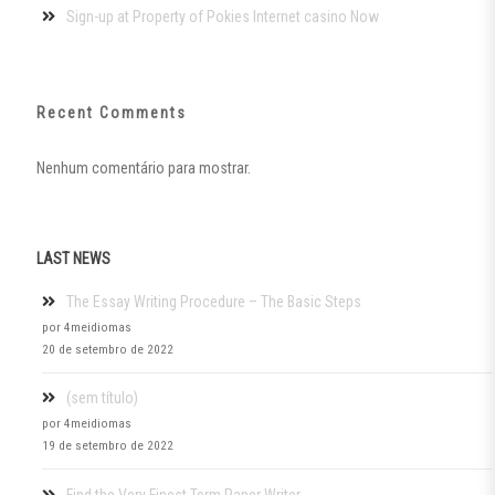
Sign-up at Property of Pokies Internet casino Now
Recent Comments
Nenhum comentário para mostrar.
LAST NEWS
The Essay Writing Procedure – The Basic Steps
por 4meidiomas
20 de setembro de 2022
(sem título)
por 4meidiomas
19 de setembro de 2022
Find the Very Finest Term Paper Writer