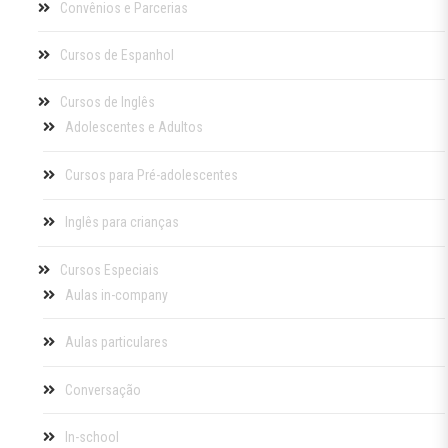
Convênios e Parcerias
Cursos de Espanhol
Cursos de Inglês
Adolescentes e Adultos
Cursos para Pré-adolescentes
Inglês para crianças
Cursos Especiais
Aulas in-company
Aulas particulares
Conversação
In-school