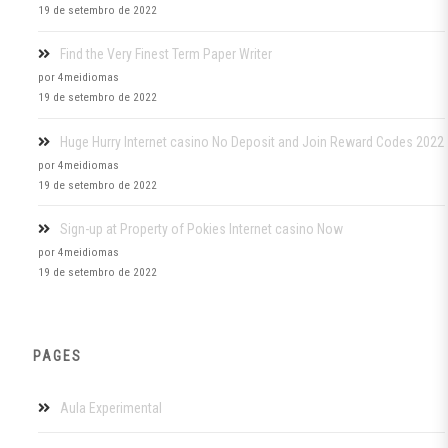
19 de setembro de 2022
Find the Very Finest Term Paper Writer
por 4meidiomas
19 de setembro de 2022
Huge Hurry Internet casino No Deposit and Join Reward Codes 2022
por 4meidiomas
19 de setembro de 2022
Sign-up at Property of Pokies Internet casino Now
por 4meidiomas
19 de setembro de 2022
PAGES
Aula Experimental