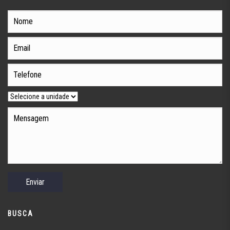
BUSCA