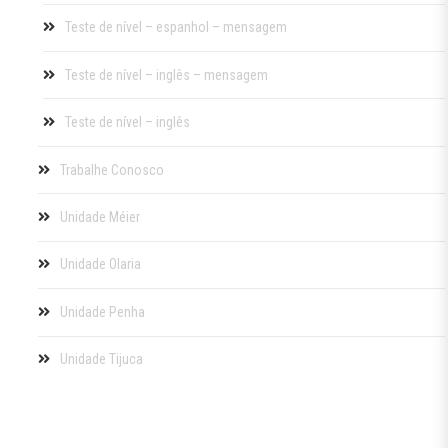
Teste de nível – espanhol – mensagem
Teste de nível – inglês – mensagem
Teste de nível – inglês
Trabalhe Conosco
Unidade Méier
Unidade Olaria
Unidade Penha
Unidade Tijuca