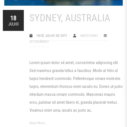
SYDNEY, AUSTRALIA
18
JULHO
18 DE JULHO DE 2017
4MEIDIOMAS
INTERCÂMBIO
Lorem ipsum dolor sit amet, consectetur adipiscing elit.
Sed maximus gravida tellus a faucibus. Morbi ut felis id
turpis hendrerit commodo. Pellentesque ornare molestie
turpis, elementum rhoncus enim iaculis eu. Donec ut justo
interdum massa ornare commodo. Maecenas mauris
eros, pulvinar sit amet libero et, gravida placerat metus.
Vivamus enim urna, iaculis ac justo ac,
Read More...