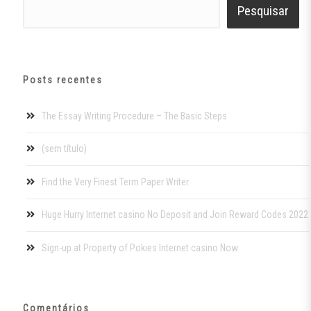
Pesquisar
Posts recentes
The Essay Writing Procedure – The Basic Steps
(sem título)
Find the Very Finest Term Paper Writer
Huge Hurry Internet casino No Deposit and Join Reward Codes 2022
Sign-up at Property of Pokies Internet casino Now
Comentários