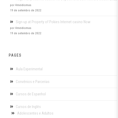
por 4meidiomas
19 de setembro de 2022
Sign-up at Property of Pokies Internet casino Now
por 4meidiomas
19 de setembro de 2022
PAGES
Aula Experimental
Convênios e Parcerias
Cursos de Espanhol
Cursos de Inglês
Adolescentes e Adultos