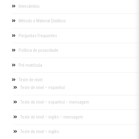
Intercâmbio
Método e Material Didático
Perguntas Frequentes
Política de privacidade
Pré-matrícula
Teste de nível
Teste de nível – espanhol
Teste de nível – espanhol – mensagem
Teste de nível – inglês – mensagem
Teste de nível – inglês