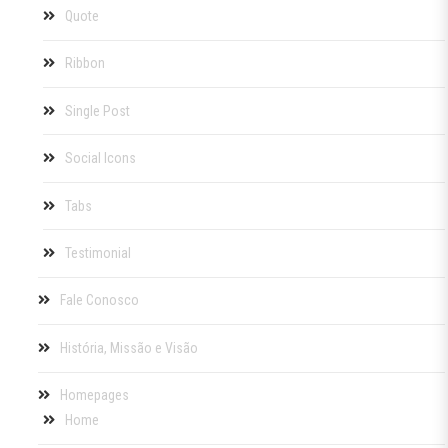
Quote
Ribbon
Single Post
Social Icons
Tabs
Testimonial
Fale Conosco
História, Missão e Visão
Homepages
Home