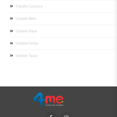
Trabalhe Conosco
Unidade Méier
Unidade Olaria
Unidade Penha
Unidade Tijuca